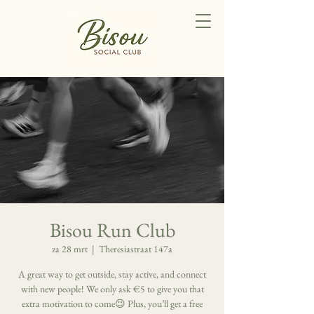
Bisou Run Club
za 28 mrt
  |  
Theresiastraat 147a
A great way to get outside, stay active, and connect
with new people! We only ask €5 to give you that
extra motivation to come😉 Plus, you’ll get a free