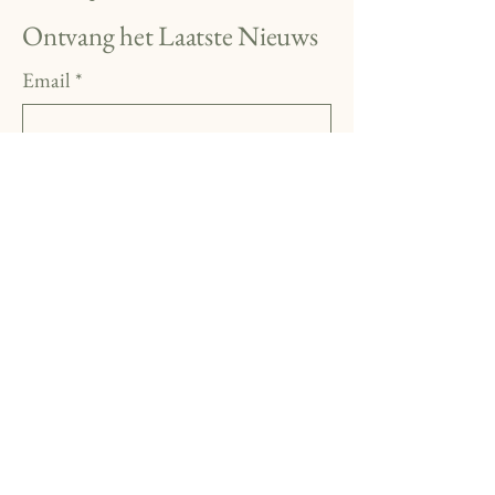
Ontvang het Laatste Nieuws
Email
*
Yes, subscribe me to your 
newsletter.
*
Subscribe