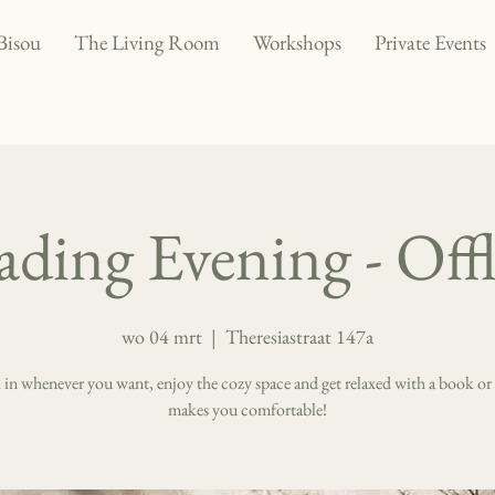
Bisou
The Living Room
Workshops
Private Events
ding Evening - Off
wo 04 mrt
  |  
Theresiastraat 147a
k in whenever you want, enjoy the cozy space and get relaxed with a book or
makes you comfortable!