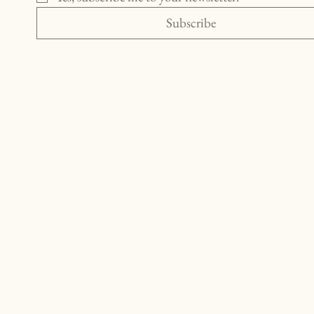
Subscribe
SOU 
SOU 