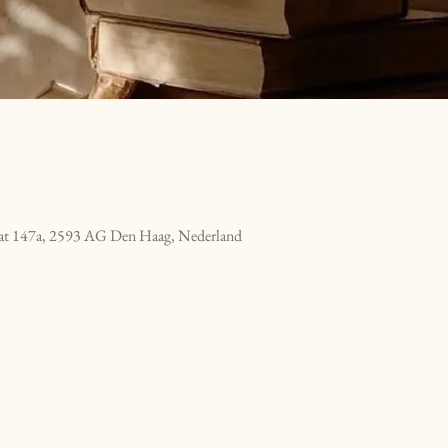
raat 147a, 2593 AG Den Haag, Nederland