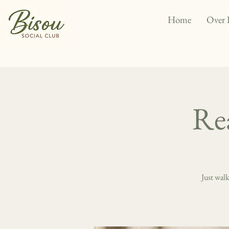
Home
Over 
Rea
Just wal