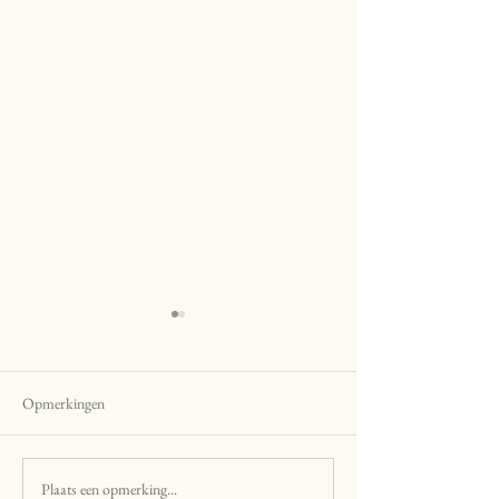
Opmerkingen
Plaats een opmerking...
Dutch Community Events en
Unieke Offline Erva