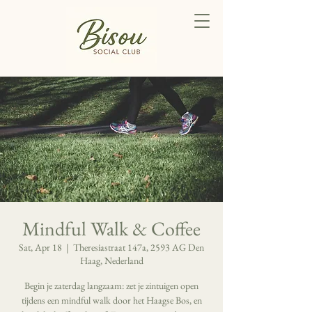
Mindful Walk & Coffee
Sat, Apr 18
  |  
Theresiastraat 147a, 2593 AG Den
Haag, Nederland
Begin je zaterdag langzaam: zet je zintuigen open
tijdens een mindful walk door het Haagse Bos, en